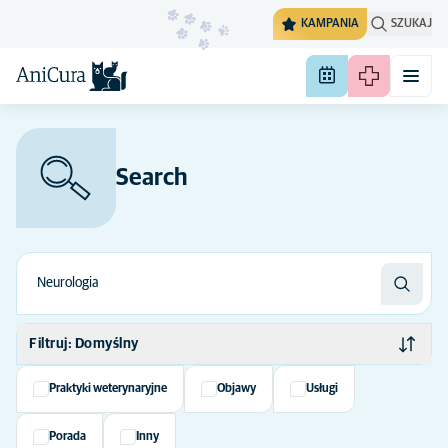
KAMPANIA
SZUKAJ
Search
Filtruj: Domyślny
Domyślny
Praktyki weterynaryjne
Objawy
Usługi
Alfabetycznie
Porada
Inny