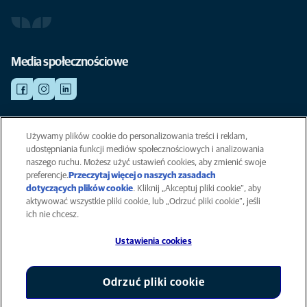
Media społecznościowe
Używamy plików cookie do personalizowania treści i reklam,
NAGŁY WYPADEK
Kliknij i zobacz wszystkie aktualnie otwarte placówki weterynaryjne.
udostępniania funkcji mediów społecznościowych i analizowania
naszego ruchu. Możesz użyć ustawień cookies, aby zmienić swoje
preferencje.
Przeczytaj więcej o naszych zasadach
dotyczących plików cookie
(opens in a new tab)
. Kliknij „Akceptuj pliki cookie”, aby
Polityka prywatności
aktywować wszystkie pliki cookie, lub „Odrzuć pliki cookie”, jeśli
Informacja o plikach cookie
ich nie chcesz.
Dostępność
Ustawienia cookies
Global Human Rights
AniCura jest podmiotem stowarzyszonym firmy Mars, Inc ©
2026
Odrzuć pliki cookie