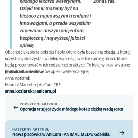
każdego lekarza weterynarii.
Zofia Fraś.
Dzięki temu możemy być na
bieżąco z najnowszymi trendami i
innowacjami, a przede wszystkim
zapewniać naszym pacjentom
bezpieczną i najwyższej jakości
opiekę.
Obecność eksperta pokroju Pablo Otero była bezcenną okazją, z której
uczestnicy skorzystali w pełni, wynosząc wiedzę i umiejętności, które
będą procentować w ich codziennej praktyce. To kolejny krok w stronę
podnoszenia standardów opieki weterynaryjnej.
Kontakt dla mediów:
Anna Koziarek
Head of Marketing AniCura CEE
anna.koziarek@anicura.pl
POPRZEDNI ARTYKUŁ
Operacja ratująca życie młodego kota z ciężką wadą serca
NASTĘPNY ARTYKUŁ
Nowa placówka w AniCura - ANIMAL.MED w Gdańsku