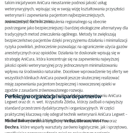
takim inicjatywom AniCura nieustannie podnosi jakość usług
weterynaryjnych, wpisując się w swoją wizję kształtowania przyszłości
weterynarii i zapewniania pacjentom najbezpieczniejszych,
nowoczesnych form leczenia.
Jednocześnie, techniki znieczulenia regionalnego są obecnie
postrzegane jako bezpieczniejszej i bardziej ekologiczne alternatywy dla
tradycyjnych metod znieczulenia ogólnego. Metody te zwiększają
bezpieczeństwo pacjentów dzięki precyzyjnemu działaniu i minimalizacji
ryzyka powikłań, jednocześnie pozwalając na ograniczenie użycia gazów
anestetycznych oraz opioidów. Działania te doskonale wpisują się w
strategię AniCura, która koncentruje się na zapewnieniu najwyższej
jakości opieki weterynaryjnej przy jednoczesnym minimalizowaniu
wpływu na środowisko naturalne. Docelowe wprowadzenie tej oferty we
wszystkich klinikach AniCura pozwoli jeszcze skuteczniej realizować
misję zapewniania pacjentom bezpiecznej i nowoczesnej opieki w
zgodzie z zasadami zrównoważonego rozwoju.
Organizacja warsztatów była możliwa dzięki zaangażowaniu AniCura
Perfekcyjna organizacja i wsparcie partnerów
Legwet oraz dr. n. wet. Krzysztofa Zdeba, którzy zadbali o najwyższy
standard przestrzeni dydaktycznych i organizacyjnych. W części
praktycznej kluczową rolę odegrał technik weterynarii AniCura Legwet –
Michał Balcerowski
, którego pomoc była nieoceniona.
Partnerami wydarzenia były firmy
Vetiss, Bbraun, Vet4You
oraz
Dechra
, które wsparły warsztaty zarówno logistycznie, jak i sprzętowo,