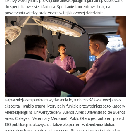
lekarzy weterynarii, poświęcone anestezjologii regionalnej, skierowane
do specjalistów z sieci Anicura. Spotkanie koncentrowało się na
poszerzaniu wiedzy praktycznej w tej kluczowej dziedzinie.
Najważniejszym punktem wydarzenia była obecność światowej sławy
eksperta –
Pablo Otero
, który pełni funkcję przewodniczącego Katedry
Anestezjologii na Uniwersytecie w Buenos Aires (Universidad de Buenos
Aires, College of Veterinary Medicine). Pablo Otero jest autorem ponad
130 publikacji naukowych, a także ekspertem w dziedzinie blokad
regionalnych pod kontrolą ultrasonografii. Jego osiągnięcia i wkład w