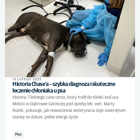
13 LUTEGO 2025
Historia Chase’a – szybka diagnoza i skuteczne
leczenie chłoniaka u psa
Historia 7-letniego cane corso, który trafił do Kliniki AniCura
Molicki w Dąbrowie Górniczej pod opiekę lek. wet. Marty
Rożek, pokazuje, jak nowoczesna weterynaria daje zwierzętom
szansę na dalsze, pełne energii życie.
Pies