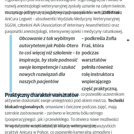
rozwój anestezjologii weterynaryjnej zyskały uznanie na całym świecie,
co czyni go jednym z najwybitniejszych specjalistów w tej dziedzinie.
Warsztaty odbyły się z inicjatywy i zaproszenia lek. wet.
Zofii Fraś
z
AniCura Legwet – absolwentki Wydziału Medycyny Weterynaryjnej
SGGW, członkini AVA (Association of Veterinary Anaesthetists) oraz
pasjonatki anestezjologii, intensywnej opieki i medycyny ratunkowej.
Obcowanie z tak wybitnym
– podkreśla Zofia
autorytetem jak Pablo Otero
Fraś, która
to coś więcej niż szkolenie – to
podczas
inspiracja, by stale podnosić
warsztatów
swoje kompetencje i szukać
pełniła również
nowych rozwiązań dla
rolę instruktora
naszych pacjentów
wspierającego
część praktyczną.
Warsztaty wyróżniały się formułą hands-on, co pozwoliło uczestnikom
Praktyczny charakter warsztatów
aktywnie doskonalić swoje umiejętności pod okiem mistrza.
Techniki
blokad regionalnych
, omawiane i ćwiczone podczas zajęć, mają
szerokie zastosowanie – zarówno w leczeniu bólu ostrego
(pooperacyjnego), jak i przewlekłego. To otwiera nowe możliwości
terapeutyczne w codziennej praktyce weterynaryjnej.
W wydarzeniu wzięło udział 16 lekarzy weterynarii ze wszystkich
praktyk Anicura w Polsce, co zapewniło kameralną atmosferę i