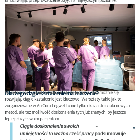
umożliwiając przeprowadzenie zajęć na najwyższym poziomie.
W weterynarii, gdzie techniki i metody leczenia dynamicznie się
Dlaczego ciągłe kształcenie ma znaczenie?
rozwijają, ciągłe kształcenie jest kluczowe. Warsztaty takie jak te
zorganizowane w AniCura Legwet to nie tylko okazja do nauki nowych
metod, ale też możliwość doskonalenia tych już znanych, by jeszcze
lepiej służyć swoim pacjentom.
Ciągłe doskonalenie swoich
–
umiejętności to ważna część pracy
podsumowuje