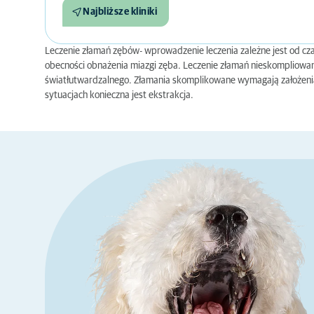
Najbliższe kliniki
Leczenie złamań zębów- wprowadzenie leczenia zależne jest od czas
obecności obnażenia miazgi zęba. Leczenie złamań nieskompliow
światłutwardzalnego. Złamania skomplikowane wymagają założenia
sytuacjach konieczna jest ekstrakcja.