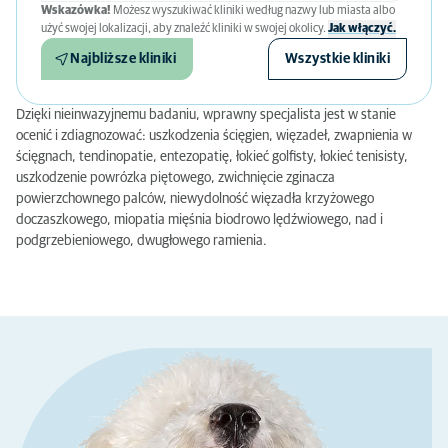
Wskazówka!
Możesz wyszukiwać kliniki według nazwy lub miasta albo
użyć swojej lokalizacji, aby znaleźć kliniki w swojej okolicy.
Jak włączyć.
Najbliższe kliniki
Wszystkie kliniki
Dzięki nieinwazyjnemu badaniu, wprawny specjalista jest w stanie
ocenić i zdiagnozować: uszkodzenia ścięgien, więzadeł, zwapnienia w
ścięgnach, tendinopatie, entezopatię, łokieć golfisty, łokieć tenisisty,
uszkodzenie powrózka piętowego, zwichnięcie zginacza
powierzchownego palców, niewydolność więzadła krzyżowego
doczaszkowego, miopatia mięśnia biodrowo lędźwiowego, nad i
podgrzebieniowego, dwugłowego ramienia.