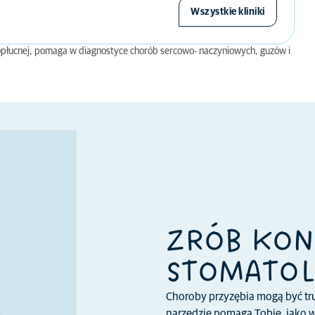
Wszystkie kliniki
opłucnej, pomaga w diagnostyce chorób sercowo- naczyniowych, guzów i
ZRÓB KON
STOMATOL
Choroby przyzębia mogą być tr
narzędzie pomaga Tobie, jako w