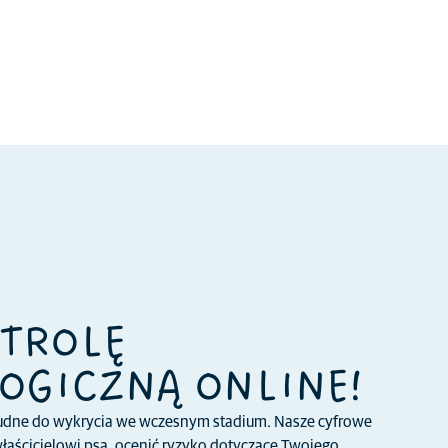
TROLĘ
OGICZNĄ ONLINE!
udne do wykrycia we wczesnym stadium. Nasze cyfrowe
łaścicielowi psa, ocenić ryzyko dotyczące Twojego