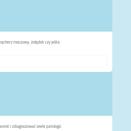
pęcherz moczowy, żołądek czy jelita.
enić i zdiagnozować wiele patologii.