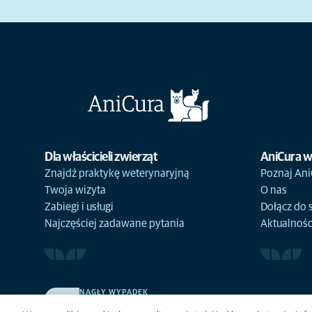
Dla właścicieli zwierząt
AniCura w
Znajdź praktykę weterynaryjną
Poznaj Ani
Twoja wizyta
O nas
Zabiegi i usługi
Dołącz do 
Najczęściej zadawane pytania
Aktualnośc
NAGŁY WYPADEK
Kliknij i zobacz wszystkie aktualnie otwarte placówki