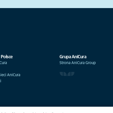
 Polsce
Grupa AniCura
Cura
Strona AniCura Group
sieci AniCura
i