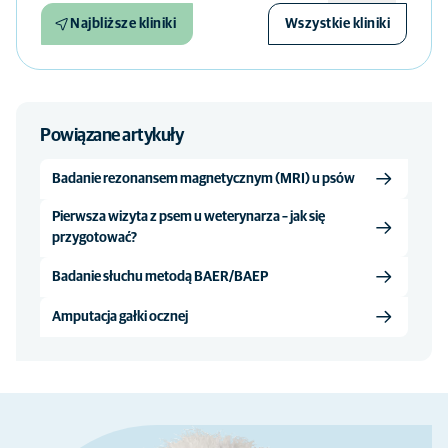
Najbliższe kliniki
Wszystkie kliniki
Powiązane artykuły
Badanie rezonansem magnetycznym (MRI) u psów
Pierwsza wizyta z psem u weterynarza – jak się
przygotować?
Badanie słuchu metodą BAER/BAEP
Amputacja gałki ocznej