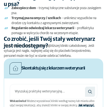
u psa?
Zabezpiecz dom
– trzymaj toksyczne substancje poza zasięgiem
psa.
Trzymaj psa na smyczy / szelkach
– unikniesz wypadków na
drodze czy kontaktu z agresywnymi zwierzętami.
Regularnie odwiedzaj lekarza weterynarii
– profilaktyka
pomaga w wykryciu chorób na wczesnym etapie.
Co zrobić, jeśli Twój stały weterynarz
jest niedostępny?
Warto mieć w telefonie numer najbliższej kliniki całodobowej. Jeśli
sytuacja jest nagła, najlepiej udaj się do placówki bezpośrednio,
personel może nie być w stanie odebrać telefonu.
Skontaktuj się z lekarzem weterynarii
Wskazówka!
Możesz wyszukiwać kliniki według nazwy lub miasta albo
użyć swojej lokalizacji, aby znaleźć kliniki w swojej okolicy.
Jak włączyć.