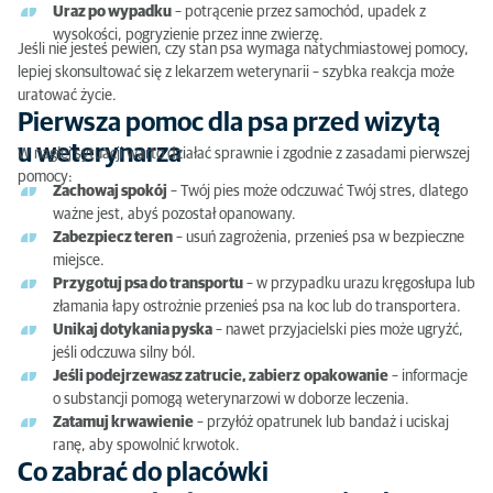
Uraz po wypadku
– potrącenie przez samochód, upadek z
wysokości, pogryzienie przez inne zwierzę.
Jeśli nie jesteś pewien, czy stan psa wymaga natychmiastowej pomocy,
lepiej skonsultować się z lekarzem weterynarii – szybka reakcja może
uratować życie.
Pierwsza pomoc dla psa przed wizytą
u weterynarza
W nagłej sytuacji warto działać sprawnie i zgodnie z zasadami pierwszej
pomocy:
Zachowaj spokój
– Twój pies może odczuwać Twój stres, dlatego
ważne jest, abyś pozostał opanowany.
Zabezpiecz teren
– usuń zagrożenia, przenieś psa w bezpieczne
miejsce.
Przygotuj psa do transportu
– w przypadku urazu kręgosłupa lub
złamania łapy ostrożnie przenieś psa na koc lub do transportera.
Unikaj dotykania pyska
– nawet przyjacielski pies może ugryźć,
jeśli odczuwa silny ból.
Jeśli podejrzewasz zatrucie, zabierz
opakowanie
– informacje
o substancji pomogą weterynarzowi w doborze leczenia.
Zatamuj krwawienie
– przyłóż opatrunek lub bandaż i uciskaj
ranę, aby spowolnić krwotok.
Co zabrać do placówki