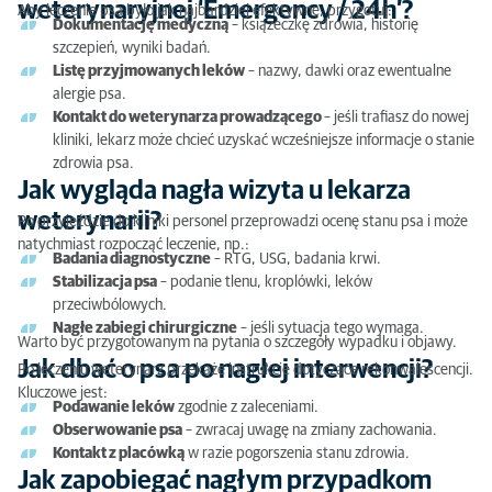
weterynaryjnej ‘Emergency / 24h’?
Aby leczenie psa było jak najbardziej efektywne, przygotuj:
Dokumentację medyczną
– książeczkę zdrowia, historię
szczepień, wyniki badań.
Listę przyjmowanych leków
– nazwy, dawki oraz ewentualne
alergie psa.
Kontakt do weterynarza prowadzącego
– jeśli trafiasz do nowej
kliniki, lekarz może chcieć uzyskać wcześniejsze informacje o stanie
zdrowia psa.
Jak wygląda nagła wizyta u lekarza
weterynarii?
Po przyjeździe do kliniki personel przeprowadzi ocenę stanu psa i może
natychmiast rozpocząć leczenie, np.:
Badania diagnostyczne
– RTG, USG, badania krwi.
Stabilizacja psa
– podanie tlenu, kroplówki, leków
przeciwbólowych.
Nagłe zabiegi chirurgiczne
– jeśli sytuacja tego wymaga.
Warto być przygotowanym na pytania o szczegóły wypadku i objawy.
Jak dbać o psa po nagłej interwencji?
Po leczeniu weterynarz przekaże instrukcje dotyczące rekonwalescencji.
Kluczowe jest:
Podawanie leków
zgodnie z zaleceniami.
Obserwowanie psa
– zwracaj uwagę na zmiany zachowania.
Kontakt z placówką
w razie pogorszenia stanu zdrowia.
Jak zapobiegać nagłym przypadkom