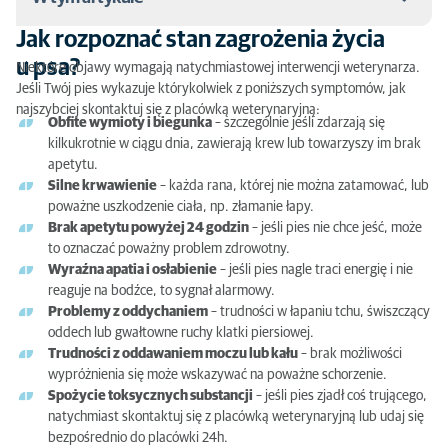
Jak rozpoznać stan zagrożenia życia
Jak rozpoznać stan zagrożenia życia u psa?
u psa?
Niektóre objawy wymagają natychmiastowej interwencji weterynarza.
Jeśli Twój pies wykazuje którykolwiek z poniższych symptomów, jak
Pierwsza pomoc dla psa przed wizytą u weterynarza
najszybciej skontaktuj się z placówką weterynaryjną:
Obfite wymioty i biegunka
– szczególnie jeśli zdarzają się
Co zabrać do placówki weterynaryjnej ‘Emergency /
kilkukrotnie w ciągu dnia, zawierają krew lub towarzyszy im brak
24h’?
apetytu.
Silne krwawienie
– każda rana, której nie można zatamować, lub
Jak wygląda nagła wizyta u lekarza weterynarii?
poważne uszkodzenie ciała, np. złamanie łapy.
Brak apetytu powyżej 24 godzin
– jeśli pies nie chce jeść, może
Jak dbać o psa po nagłej interwencji?
to oznaczać poważny problem zdrowotny.
Wyraźna apatia i osłabienie
– jeśli pies nagle traci energię i nie
Jak zapobiegać nagłym przypadkom u psa?
reaguje na bodźce, to sygnał alarmowy.
Problemy z oddychaniem
– trudności w łapaniu tchu, świszczący
Co zrobić, jeśli Twój stały weterynarz jest
oddech lub gwałtowne ruchy klatki piersiowej.
niedostępny?
Trudności z oddawaniem moczu lub kału
– brak możliwości
wypróżnienia się może wskazywać na poważne schorzenie.
Spożycie toksycznych substancji
– jeśli pies zjadł coś trującego,
natychmiast skontaktuj się z placówką weterynaryjną lub udaj się
bezpośrednio do placówki 24h.