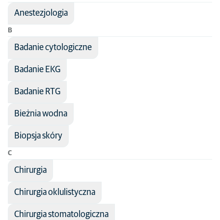
Anestezjologia
Nazwa leczenia
Disciplines
B
Dziedzina medycyny
Dermatologia
Wszystkie gatunki zwierząt
Badanie cytologiczne
Specialty practice
Kot
Badanie EKG
Pies
Badanie RTG
Bieżnia wodna
Biopsja skóry
C
Chirurgia
Chirurgia oklulistyczna
Chirurgia stomatologiczna