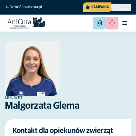
Wrócić do anicura.pl
KAMPANIA
SZUKAJ
LEK. WET.
Małgorzata Glema
Kontakt dla opiekunów zwierząt