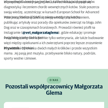
zdrowotnej dla kocich pacjentów, a także edukacja ich opiekunów.
W przychodni weterynaryjnej AniCura Pod Wieżami zajmuje się
diagnostyką i leczeniem chorób wewnętrznych kotów. Stale poszerza
swoją wiedzę, uczestnicząc w kursach European School for Advanced
Veterinary Studies (ESAVS) z zakresu medycyny kotów.
Poza pracą kliniczną dzieli się swoją wiedzą i doświadczeniem,
publikując artykuły oraz porady dla opiekunów zwierząt na blogu John
Dog oraz w czasopismach branżowych. Prowadzi również ptofil na
Instagramie (
@vet_malgorzataglema
), gdzie edukację i promuje
świadomą opiekę nad kotami.
Pasją Małgorzaty Glema jest nie tylko weterynaria, ale także budowanie
więzi między opiekunami a ich zwierzętami poprzez lepsze zrozumienie
ich potrzeb i zdrowia.
Prywatnie:
Opiekunka dwóch małych królików i przede wszystkim
mama. Jej pasją jest muzyka, przebywanie blisko natury, podróże,
sporty wodne i zimowe.
O NAS
Pozostali współpracownicy Małgorzata
Glema