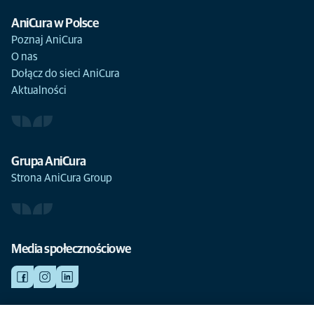
AniCura w Polsce
Poznaj AniCura
O nas
Dołącz do sieci AniCura
Aktualności
Grupa AniCura
Strona AniCura Group
Media społecznościowe