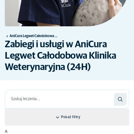
AniCura Legwet Całodobowa Klinika Weterynaryjna (24H)
Zabiegi i usługi w AniCura
Legwet Całodobowa Klinika
Weterynaryjna (24H)
Pokaż filtry
A
Filtruj: Nazwa leczenia