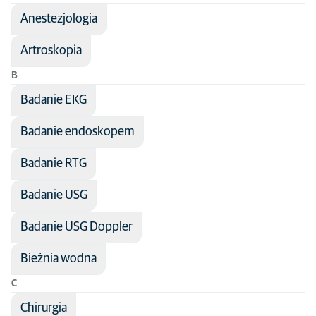
Anestezjologia
Nazwa leczenia
Artroskopia
Dziedzina medycyny
B
Badanie EKG
Badanie endoskopem
Badanie RTG
Badanie USG
Badanie USG Doppler
Bieżnia wodna
C
Chirurgia