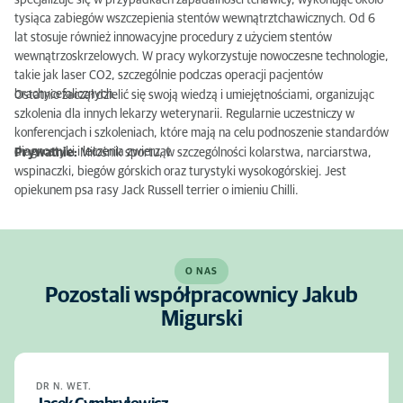
specjalizuje się w przypadkach zapadalności tchawicy, wykonując około
tysiąca zabiegów wszczepienia stentów wewnątrztchawicznych. Od 6
lat stosuje również innowacyjne procedury z użyciem stentów
wewnątrzoskrzelowych. W pracy wykorzystuje nowoczesne technologie,
takie jak laser CO2, szczególnie podczas operacji pacjentów
brachycefalicznych.
Ostatnio zaczął dzielić się swoją wiedzą i umiejętnościami, organizując
szkolenia dla innych lekarzy weterynarii. Regularnie uczestniczy w
konferencjach i szkoleniach, które mają na celu podnoszenie standardów
diagnostyki i leczenia zwierząt
Prywatnie:
Miłośnik sportu, w szczególności kolarstwa, narciarstwa,
wspinaczki, biegów górskich oraz turystyki wysokogórskiej. Jest
opiekunem psa rasy Jack Russell terrier o imieniu Chilli.
O NAS
Pozostali współpracownicy Jakub
Migurski
DR N. WET.