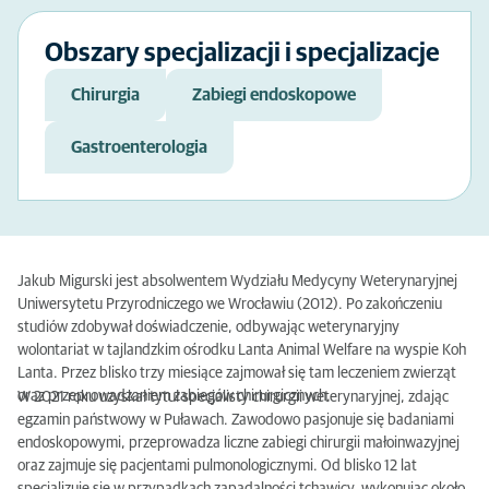
Obszary specjalizacji i specjalizacje
Chirurgia
Zabiegi endoskopowe
Gastroenterologia
Jakub Migurski jest absolwentem Wydziału Medycyny Weterynaryjnej
Uniwersytetu Przyrodniczego we Wrocławiu (2012). Po zakończeniu
studiów zdobywał doświadczenie, odbywając weterynaryjny
wolontariat w tajlandzkim ośrodku Lanta Animal Welfare na wyspie Koh
Lanta. Przez blisko trzy miesiące zajmował się tam leczeniem zwierząt
oraz przeprowadzaniem zabiegów chirurgicznych.
W 2021 roku uzyskał tytuł specjalisty chirurgii weterynaryjnej, zdając
egzamin państwowy w Puławach. Zawodowo pasjonuje się badaniami
endoskopowymi, przeprowadza liczne zabiegi chirurgii małoinwazyjnej
oraz zajmuje się pacjentami pulmonologicznymi. Od blisko 12 lat