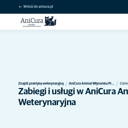
Wrócić do anicura.pl
Znajdź praktykę weterynaryjną
AniCura Animal Młynarska Przychodnia Weterynaryjna
Zabieg
Zabiegi i usługi w AniCura A
Weterynaryjna