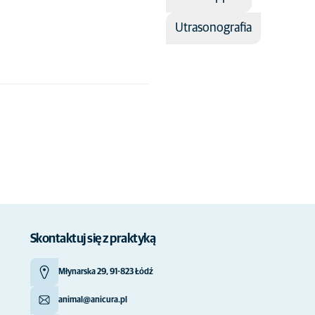
Utrasonografia
Skontaktuj się z praktyką
Młynarska 29, 91-823 Łódź
animal@anicura.pl