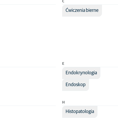
Ć
Ćwiczenia bierne
E
Endokrynologia
Endoskop
H
Histopatologia