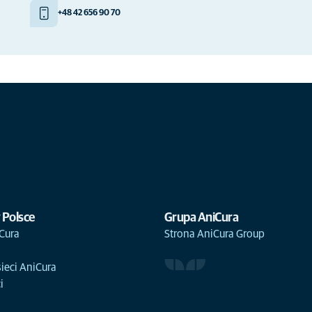
+48 42 656 90 70
 Polsce
Grupa AniCura
Cura
Strona AniCura Group
sieci AniCura
i