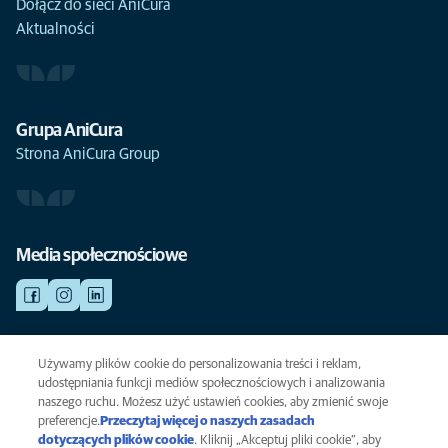
Dołącz do sieci AniCura
Aktualności
Grupa AniCura
Strona AniCura Group
Media społecznościowe
Używamy plików cookie do personalizowania treści i reklam,
NAGŁY WYPADEK
Kliknij i zobacz wszystkie aktualnie otwarte placówki weterynaryjne.
udostępniania funkcji mediów społecznościowych i analizowania
naszego ruchu. Możesz użyć ustawień cookies, aby zmienić swoje
preferencje.
Przeczytaj więcej o naszych zasadach
dotyczących plików cookie
(opens in a new tab)
. Kliknij „Akceptuj pliki cookie”, aby