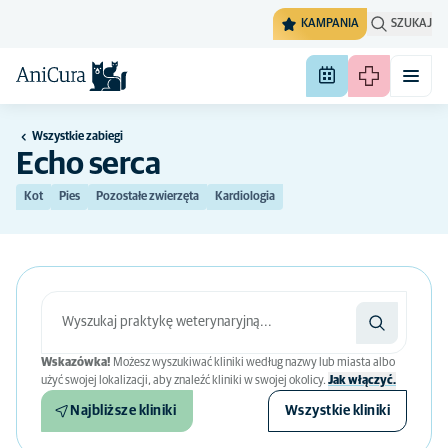
KAMPANIA
SZUKAJ
Wszystkie zabiegi
Echo serca
Kot
Pies
Pozostałe zwierzęta
Kardiologia
Wskazówka!
Możesz wyszukiwać kliniki według nazwy lub miasta albo
użyć swojej lokalizacji, aby znaleźć kliniki w swojej okolicy.
Jak włączyć.
Najbliższe kliniki
Wszystkie kliniki