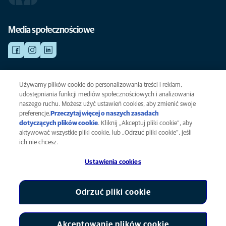
Media społecznościowe
Używamy plików cookie do personalizowania treści i reklam,
NAGŁY WYPADEK
Kliknij i zobacz wszystkie aktualnie otwarte placówki weterynaryjne.
udostępniania funkcji mediów społecznościowych i analizowania
naszego ruchu. Możesz użyć ustawień cookies, aby zmienić swoje
preferencje.
Przeczytaj więcej o naszych zasadach
dotyczących plików cookie
(opens in a new tab)
. Kliknij „Akceptuj pliki cookie”, aby
Polityka prywatności
aktywować wszystkie pliki cookie, lub „Odrzuć pliki cookie”, jeśli
Informacja o plikach cookie
ich nie chcesz.
Dostępność
Ustawienia cookies
Global Human Rights
AniCura jest podmiotem stowarzyszonym firmy Mars, Inc ©
2026
Odrzuć pliki cookie
Akceptowanie plików cookie