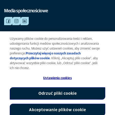
Media społecznościowe
Używamy plików cookie do personalizowania treści i reklam,
NAGŁY WYPADEK
Kliknij i zobacz wszystkie aktualnie otwarte placówki weterynaryjne.
udostępniania funkcji mediów społecznościowych i analizowania
naszego ruchu. Możesz użyć ustawień cookies, aby zmienić swoje
preferencje.
Przeczytaj więcej o naszych zasadach
dotyczących plików cookie
(opens in a new tab)
. Kliknij „Akceptuj pliki cookie”, aby
Polityka prywatności
aktywować wszystkie pliki cookie, lub „Odrzuć pliki cookie”, jeśli
Informacja o plikach cookie
ich nie chcesz.
Dostępność
Ustawienia cookies
Global Human Rights
AniCura jest podmiotem stowarzyszonym firmy Mars, Inc ©
2026
Odrzuć pliki cookie
Akceptowanie plików cookie
Ustawienia cookies