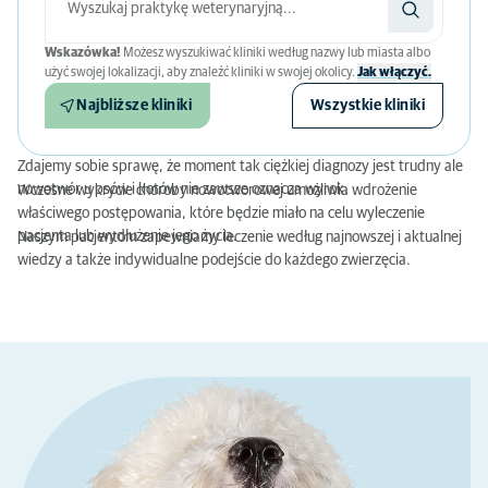
Wskazówka!
Możesz wyszukiwać kliniki według nazwy lub miasta albo
użyć swojej lokalizacji, aby znaleźć kliniki w swojej okolicy.
Jak włączyć.
Najbliższe kliniki
Wszystkie kliniki
Zdajemy sobie sprawę, że moment tak ciężkiej diagnozy jest trudny ale
nowotwór u psów i kotów nie zawsze oznacza wyrok.
Wczesne wykrycie choroby nowotworowej umożliwia wdrożenie
właściwego postępowania, które będzie miało na celu wyleczenie
pacjenta lub wydłużenie jego życia.
Naszym pacjentom zapewniamy leczenie według najnowszej i aktualnej
wiedzy a także indywidualne podejście do każdego zwierzęcia.