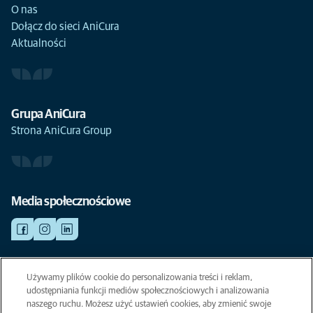
O nas
Dołącz do sieci AniCura
Aktualności
Grupa AniCura
Strona AniCura Group
Media społecznościowe
Używamy plików cookie do personalizowania treści i reklam,
NAGŁY WYPADEK
Kliknij i zobacz wszystkie aktualnie otwarte placówki weterynaryjne.
udostępniania funkcji mediów społecznościowych i analizowania
naszego ruchu. Możesz użyć ustawień cookies, aby zmienić swoje